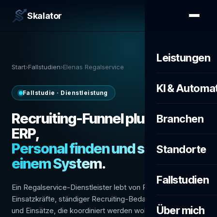
Skalator
Leistungen
Start
›
Fallstudien
›
Elenas Regalservice
KI & Automa
Fallstudie · Dienstleistung
Recruiting-Funnel plus eigenes
Branchen
ERP,
Personal finden und steuern in
Standorte
einem System.
Fallstudien
Ein Regalservice-Dienstleister lebt von Personal: viele
Einsatzkräfte, ständiger Recruiting-Bedarf, dazu Kunden
Über mich
und Einsätze, die koordiniert werden wollen. Skalator