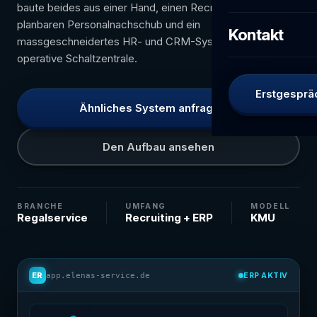
baute beides aus einer Hand, einen Recruiting-Funnel fuer
planbaren Personalnachschub und ein
Kontakt
massgeschneidertes HR- und CRM-System (ERP) als
operative Schaltzentrale.
Erstgesprä
Ähnliches System anfragen
Den Aufbau ansehen
BRANCHE
UMFANG
MODELL
Regalservice
Recruiting + ERP
KMU
ER
app.elenas-service.de
ERP AKTIV