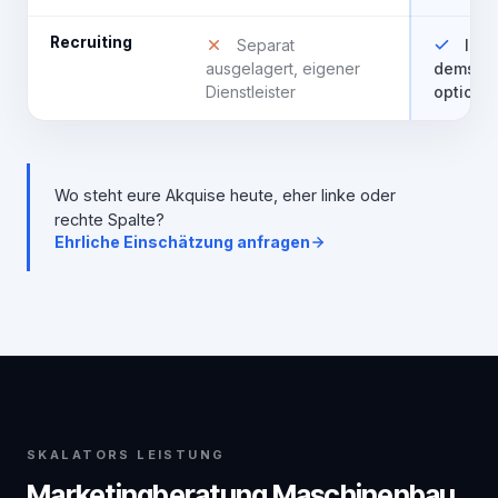
Recruiting
Separat
Inge
ausgelagert, eigener
demselb
Dienstleister
optional
Wo steht eure Akquise heute, eher linke oder
rechte Spalte?
Ehrliche Einschätzung anfragen
SKALATORS LEISTUNG
Marketingberatung Maschinenbau,