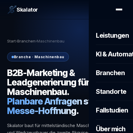
Skalator
Leistungen
Start
›
Branchen
›
Maschinenbau
KI & Automa
Branche · Maschinenbau
B2B-Marketing &
Branchen
Leadgenerierung für den
Maschinenbau.
Standorte
Planbare Anfragen statt
Messe-Hoffnung.
Fallstudien
Skalator baut für mittelständische Maschinen-, Anlagen-
Über mich
und Werkzeugbauer die zweite Akquise-Säule jenseits der