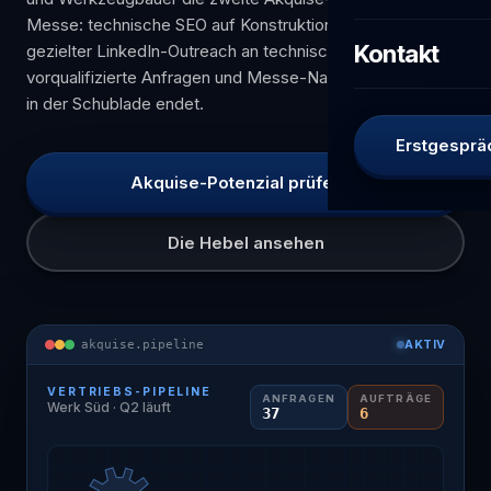
Messe: technische SEO auf Konstruktions-Suchanfragen,
Kontakt
gezielter LinkedIn-Outreach an technische Entscheider,
vorqualifizierte Anfragen und Messe-Nachfass, der nicht
in der Schublade endet.
Erstgesprä
Akquise-Potenzial prüfen
Die Hebel ansehen
akquise.pipeline
AKTIV
VERTRIEBS-PIPELINE
ANFRAGEN
AUFTRÄGE
Werk Süd · Q2 läuft
37
6