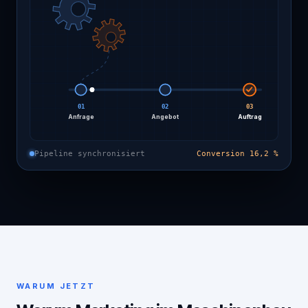
01
02
03
Anfrage
Angebot
Auftrag
Pipeline synchronisiert
Conversion 16,2 %
WARUM JETZT