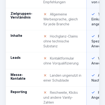
Empfehlungen
von meh
Zielgruppen-
Allgemeine
Tech
Verständnis
Werbesprache, gleich
Einkauf 
für jede Branche
angesp
Inhalte
Hochglanz-Claims
Fach
ohne technische
Spezifik
Substanz
Anwendu
Leads
Kontaktformular
Vorq
ohne Vorqualifizierung
Anwendu
Messe-
Landen ungenutzt in
Auto
Kontakte
einer Schublade
Nachfa
Reporting
Reichweite, Klicks
Pipe
und andere Vanity-
Angebot
Zahlen