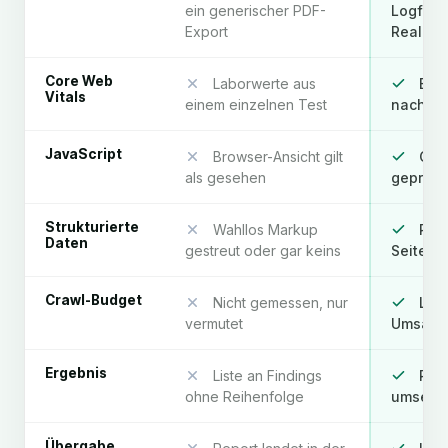
ein generischer PDF-
Logfile,
Export
Realität
Core Web
Laborwerte aus
Echt
Vitals
einem einzelnen Test
nach Ef
JavaScript
Browser-Ansicht gilt
Ger
als gesehen
geprüft
Strukturierte
Wahllos Markup
Pas
Daten
gestreut oder gar keins
Seitent
Crawl-Budget
Nicht gemessen, nur
Logf
vermutet
Umsatzs
Ergebnis
Liste an Findings
Prio
ohne Reihenfolge
umsetz
Übergabe