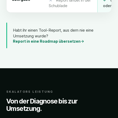
Report landet in der
Ums
Schublade
oder Be
Habt ihr einen Tool-Report, aus dem nie eine
Umsetzung wurde?
Report in eine Roadmap übersetzen
SKALATORS LEISTUNG
Von der Diagnose bis zur
Umsetzung.