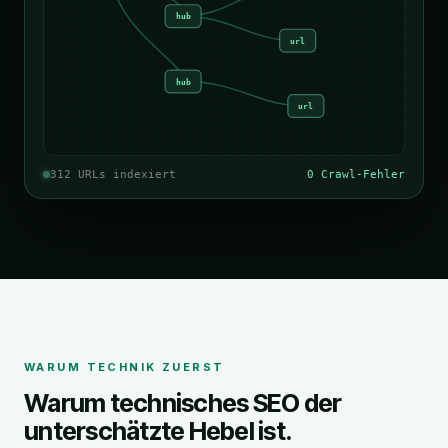
hub
url
hub
url
312 URLs indexiert
0 Crawl-Fehler
WARUM TECHNIK ZUERST
Warum technisches SEO der
unterschätzte Hebel ist.