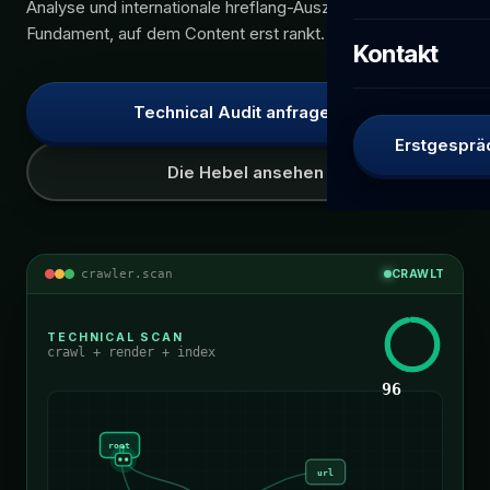
Analyse und internationale hreflang-Auszeichnung. Das
Fundament, auf dem Content erst rankt.
Kontakt
Technical Audit anfragen
Erstgesprä
Die Hebel ansehen
crawler.scan
CRAWLT
TECHNICAL SCAN
crawl + render + index
96
root
url