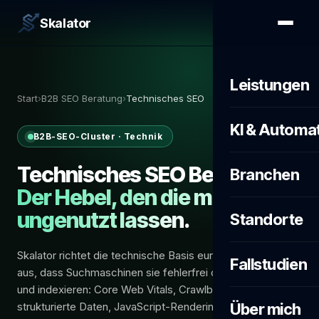
Skalator
Leistungen
Start
›
B2B SEO Beratung
›
Technisches SEO
KI & Automa
B2B-SEO-Cluster · Technik
Technisches SEO Beratung.
Branchen
Der Hebel, den die meisten
ungenutzt lassen.
Standorte
Skalator richtet die technische Basis eurer Website so
Fallstudien
aus, dass Suchmaschinen sie fehlerfrei crawlen, rendern
und indexieren: Core Web Vitals, Crawlbarkeit,
strukturierte Daten, JavaScript-Rendering, Logfile-
Über mich